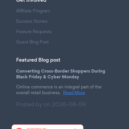
Get Involved
Affiliate Program
Success Stories
Feature Requests
Guest Blog Post
Featured Blog post
Converting Cross-Border Shoppers During
Black Friday & Cyber Monday
Online commerce is an integral part of the
overall retail business.
Read More
Posted by on
2026-08-09