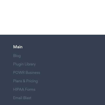
Main
Blog
Plugin Library
POWR Business
Plans & Pricing
HIPAA Forms
Email Blast