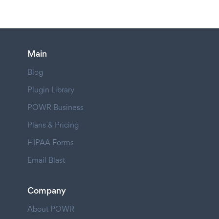
Main
Blog
Plugin Library
POWR Business
Plans & Pricing
HIPAA Forms
Email Blast
Company
About POWR