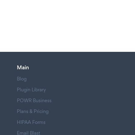
Main
Blog
Plugin Library
POWR Business
Plans & Pricing
HIPAA Forms
Email Blast