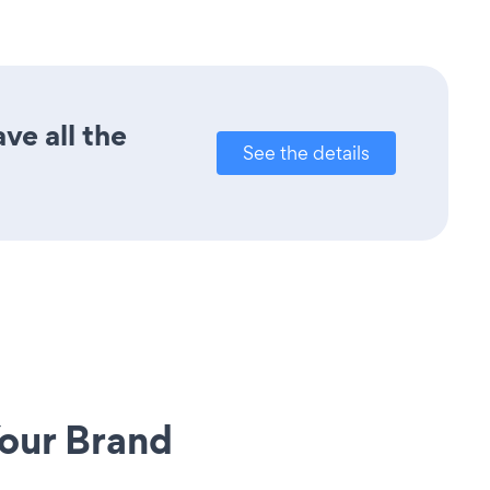
ve all the
See the details
our Brand