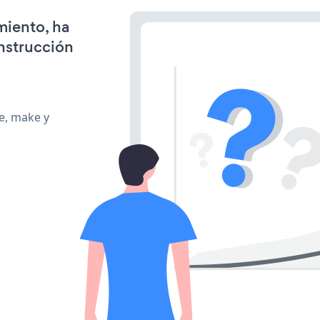
miento, ha
onstrucción
te, make y