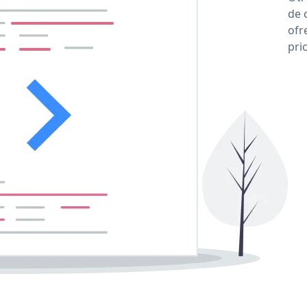
de 
ofr
pri