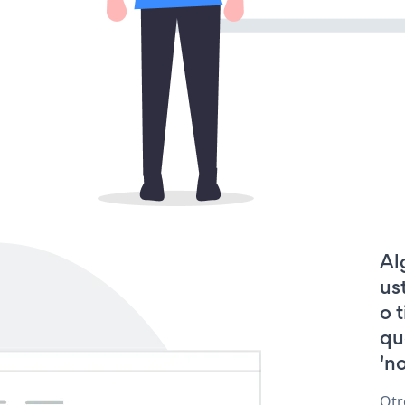
Al
us
o 
qu
'no
Otr