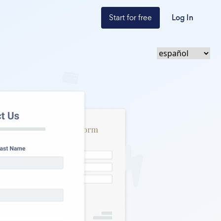
Start for free
Log In