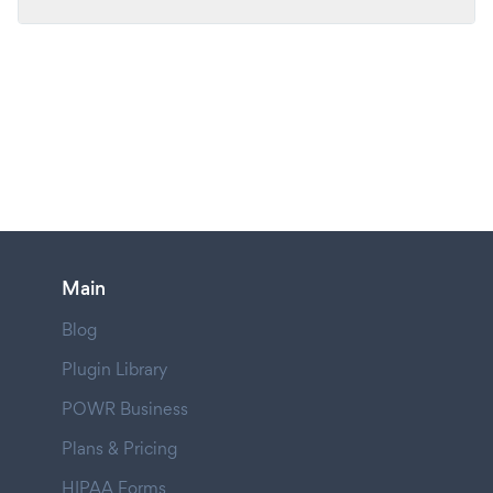
Main
Blog
Plugin Library
POWR Business
Plans & Pricing
HIPAA Forms