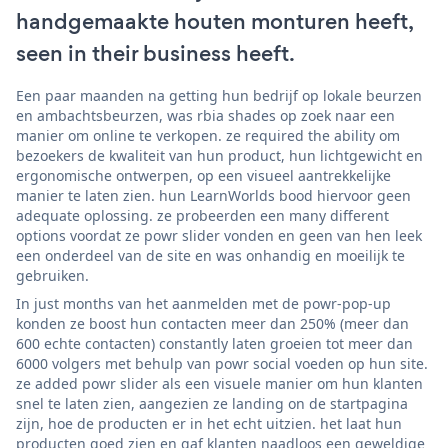
handgemaakte houten monturen heeft,
seen in their business heeft.
Een paar maanden na getting hun bedrijf op lokale beurzen
en ambachtsbeurzen, was rbia shades op zoek naar een
manier om online te verkopen. ze required the ability om
bezoekers de kwaliteit van hun product, hun lichtgewicht en
ergonomische ontwerpen, op een visueel aantrekkelijke
manier te laten zien. hun LearnWorlds bood hiervoor geen
adequate oplossing. ze probeerden een many different
options voordat ze powr slider vonden en geen van hen leek
een onderdeel van de site en was onhandig en moeilijk te
gebruiken.
In just months van het aanmelden met de powr-pop-up
konden ze boost hun contacten meer dan 250% (meer dan
600 echte contacten) constantly laten groeien tot meer dan
6000 volgers met behulp van powr social voeden op hun site.
ze added powr slider als een visuele manier om hun klanten
snel te laten zien, aangezien ze landing on de startpagina
zijn, hoe de producten er in het echt uitzien. het laat hun
producten goed zien en gaf klanten naadloos een geweldige