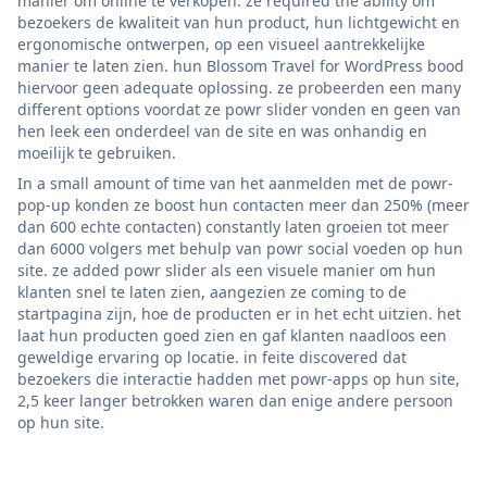
manier om online te verkopen. ze required the ability om
bezoekers de kwaliteit van hun product, hun lichtgewicht en
ergonomische ontwerpen, op een visueel aantrekkelijke
manier te laten zien. hun Blossom Travel for WordPress bood
hiervoor geen adequate oplossing. ze probeerden een many
different options voordat ze powr slider vonden en geen van
hen leek een onderdeel van de site en was onhandig en
moeilijk te gebruiken.
In a small amount of time van het aanmelden met de powr-
pop-up konden ze boost hun contacten meer dan 250% (meer
dan 600 echte contacten) constantly laten groeien tot meer
dan 6000 volgers met behulp van powr social voeden op hun
site. ze added powr slider als een visuele manier om hun
klanten snel te laten zien, aangezien ze coming to de
startpagina zijn, hoe de producten er in het echt uitzien. het
laat hun producten goed zien en gaf klanten naadloos een
geweldige ervaring op locatie. in feite discovered dat
bezoekers die interactie hadden met powr-apps op hun site,
2,5 keer langer betrokken waren dan enige andere persoon
op hun site.