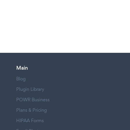
Main
Blog
Plugin Library
POWR Business
Plans & Pricing
HIPAA Forms