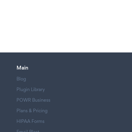
Main
Blog
Plugin Library
POWR Business
Plans & Pricing
HIPAA Forms
Email Blast