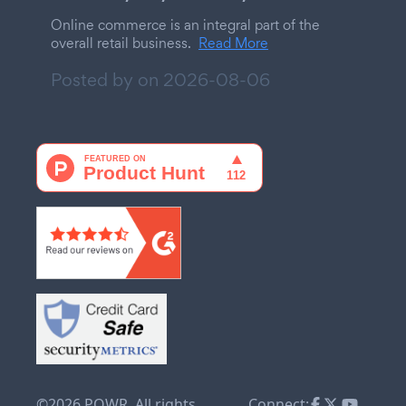
Online commerce is an integral part of the
overall retail business.
Read More
Posted by on
2026-08-06
©2026 POWR. All rights
Connect: