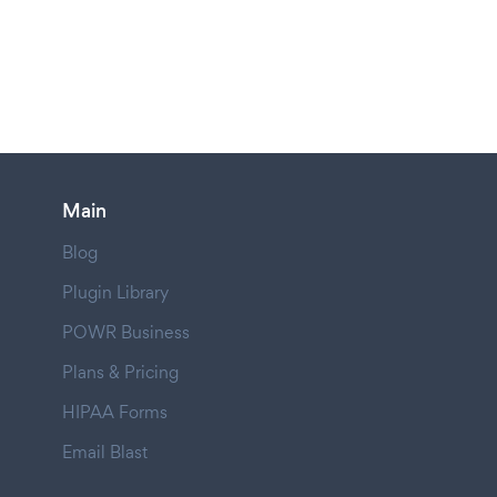
Main
Blog
Plugin Library
POWR Business
Plans & Pricing
HIPAA Forms
Email Blast