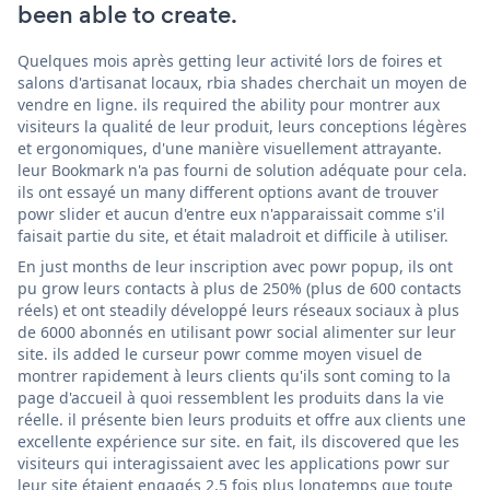
been able to create.
Quelques mois après getting leur activité lors de foires et
salons d'artisanat locaux, rbia shades cherchait un moyen de
vendre en ligne. ils required the ability pour montrer aux
visiteurs la qualité de leur produit, leurs conceptions légères
et ergonomiques, d'une manière visuellement attrayante.
leur Bookmark n'a pas fourni de solution adéquate pour cela.
ils ont essayé un many different options avant de trouver
powr slider et aucun d'entre eux n'apparaissait comme s'il
faisait partie du site, et était maladroit et difficile à utiliser.
En just months de leur inscription avec powr popup, ils ont
pu grow leurs contacts à plus de 250% (plus de 600 contacts
réels) et ont steadily développé leurs réseaux sociaux à plus
de 6000 abonnés en utilisant powr social alimenter sur leur
site. ils added le curseur powr comme moyen visuel de
montrer rapidement à leurs clients qu'ils sont coming to la
page d'accueil à quoi ressemblent les produits dans la vie
réelle. il présente bien leurs produits et offre aux clients une
excellente expérience sur site. en fait, ils discovered que les
visiteurs qui interagissaient avec les applications powr sur
leur site étaient engagés 2,5 fois plus longtemps que toute