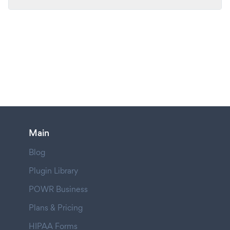
Main
Blog
Plugin Library
POWR Business
Plans & Pricing
HIPAA Forms