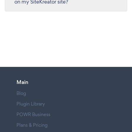
on my SiteKreator site?
Main
Blog
Plugin Library
POWR Business
Plans & Pricing