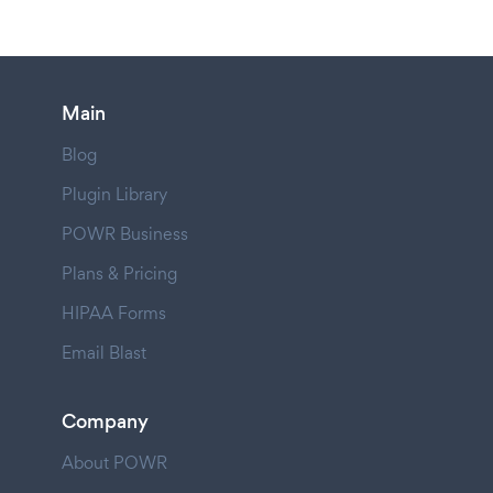
Main
Blog
Plugin Library
POWR Business
Plans & Pricing
HIPAA Forms
Email Blast
Company
About POWR