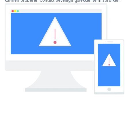
kunnen proberen Contact beveiligingslekken te misbruiken.