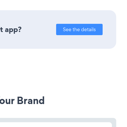
t app?
See the details
our Brand