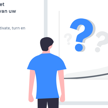
et
van uw
ivate, turn en