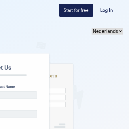
Start for free
Log In