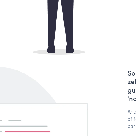
So
ze
gu
'n
And
of 
bar