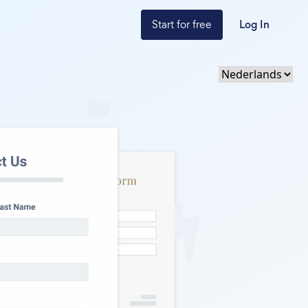
Start for free
Log In