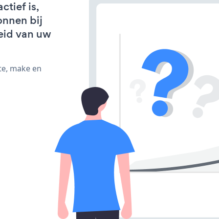
tief is,
onnen bij
eid van uw
te, make en