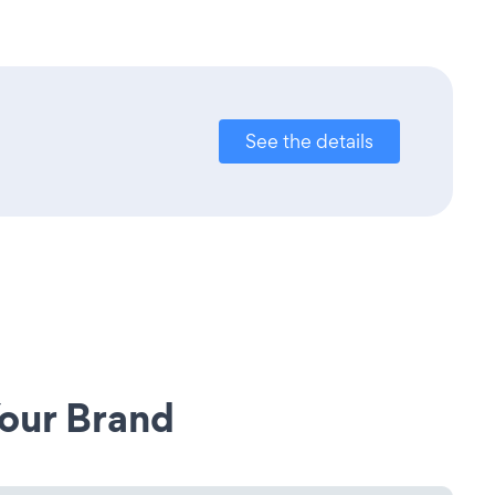
See the details
our Brand