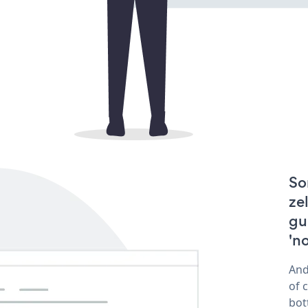
So
ze
gu
'n
And
of 
bot