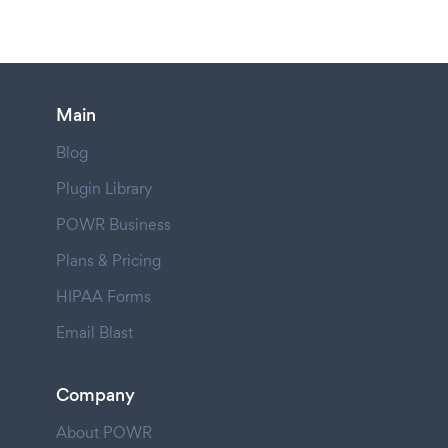
Main
Blog
Plugin Library
POWR Business
Plans & Pricing
HIPAA Forms
Email Blast
Company
About POWR