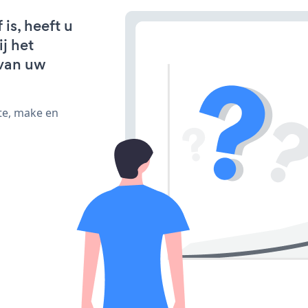
is, heeft u
j het
van uw
te, make en