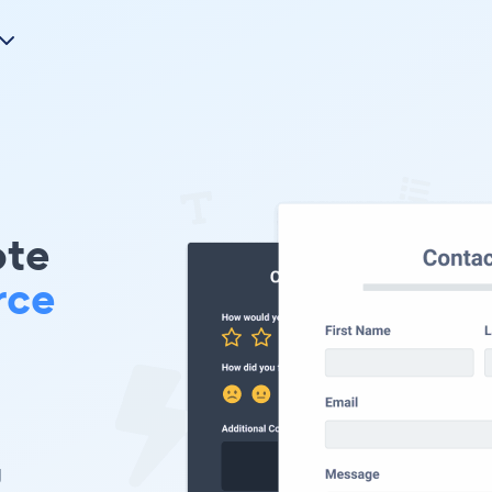
ote
rce
g