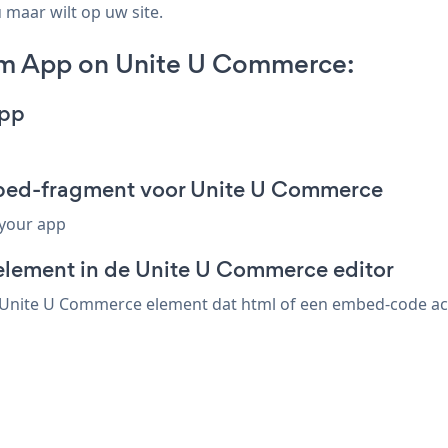
 maar wilt op uw site.
m App on Unite U Commerce:
App
bed-fragment voor Unite U Commerce
 your app
element in de Unite U Commerce editor
nite U Commerce element dat html of een embed-code accep