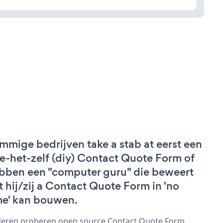
mmige bedrijven take a stab at eerst een
e-het-zelf (diy) Contact Quote Form of
bben een "computer guru" die beweert
t hij/zij a Contact Quote Form in 'no
me' kan bouwen.
eren proberen open source Contact Quote Form