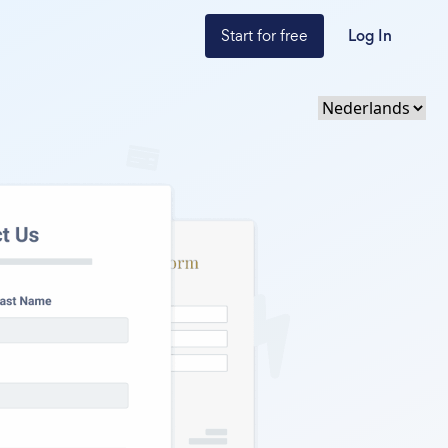
Start for free
Log In