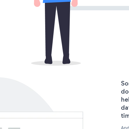
So
do
he
da
ti
And