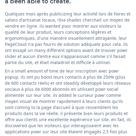
a been able to create.
Quelques mois après publicizing leur activité lors de foires et
salons d'artisanat locaux, rbia shades cherchait un moyen de
vendre en ligne. ils wanted pour montrer aux visiteurs la
qualité de leur produit, leurs conceptions légères et
ergonomiques, d'une manière visuellement attrayante. leur
PageCloud n'a pas fourni de solution adéquate pour cela. ils
ont essayé un many different options avant de trouver powr
slider et aucun d'entre eux n'apparaissait comme s'il faisait
partie du site, et était maladroit et difficile à utiliser.
En a small amount of time de leur inscription avec powr
popup, ils ont pu boost leurs contacts à plus de 250% (plus
de 600 contacts réels) et ont steadily développé leurs réseaux
sociaux à plus de 6000 abonnés en utilisant powr social
alimenter sur leur site. ils added le curseur powr comme
moyen visuel de montrer rapidement à leurs clients qu'ils
sont coming to la page d'accueil à quoi ressemblent les
produits dans la vie réelle. il présente bien leurs produits et
offre aux clients une excellente expérience sur site. en fait, ils
discovered que les visiteurs qui interagissaient avec les
applications powr sur leur site étaient engagés 2,5 fois plus