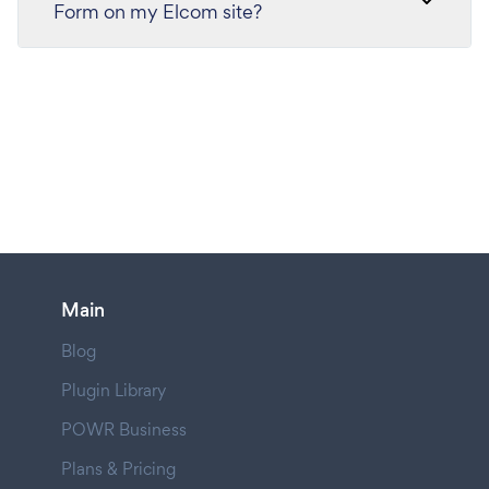
Form on my Elcom site?
Main
Blog
Plugin Library
POWR Business
Plans & Pricing