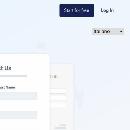
Start for free
Log In