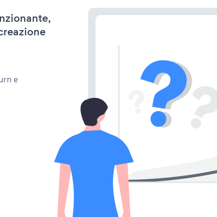
unzionante,
 creazione
urn e