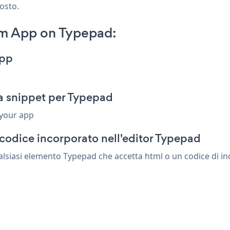
posto.
m App on Typepad:
App
 snippet per Typepad
 your app
codice incorporato nell'editor Typepad
siasi elemento Typepad che accetta html o un codice di inco