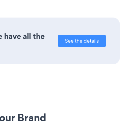
 have all the
See the details
our Brand