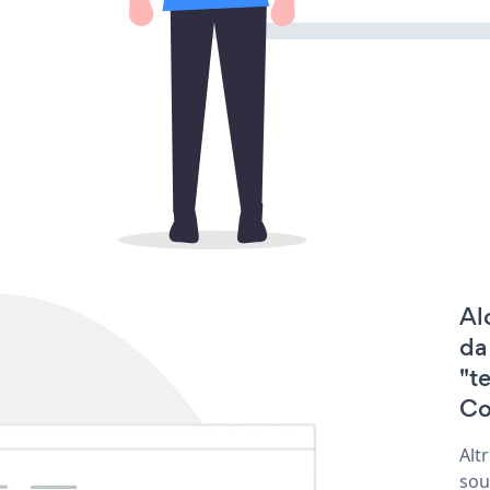
Al
da
"t
Co
Alt
sou