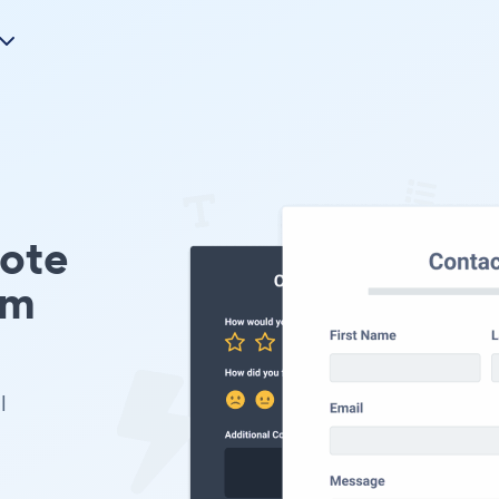
uote
Em
l