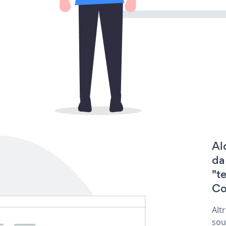
Al
da
"t
Co
Alt
sou