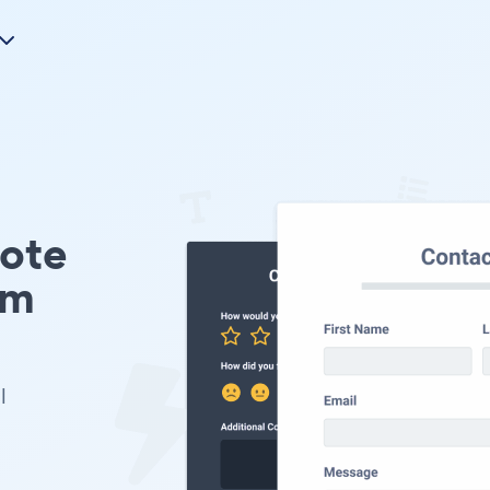
uote
Em
l