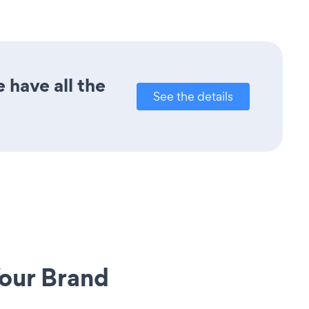
 have all the
See the details
our Brand