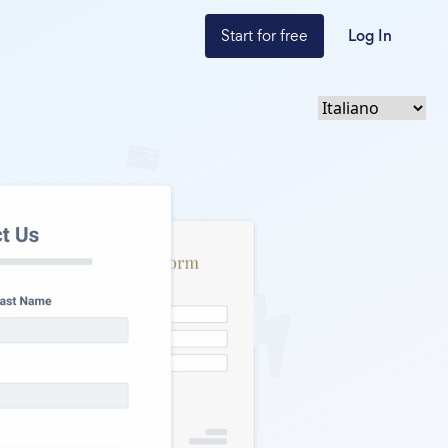
Start for free
Log In