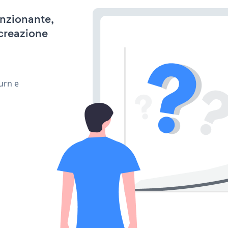
unzionante,
 creazione
urn e