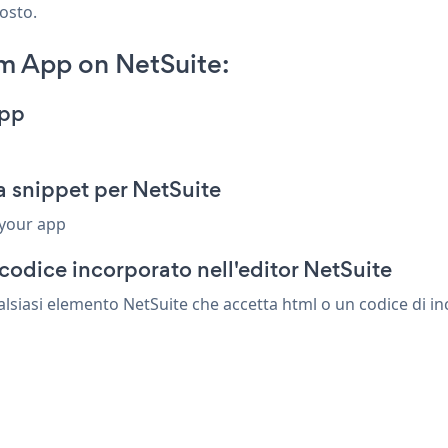
posto.
m App on NetSuite:
App
 snippet per NetSuite
 your app
codice incorporato nell'editor NetSuite
siasi elemento NetSuite che accetta html o un codice di inc