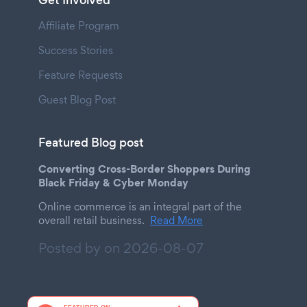
Get Involved
Affiliate Program
Success Stories
Feature Requests
Guest Blog Post
Featured Blog post
Converting Cross-Border Shoppers During
Black Friday & Cyber Monday
Online commerce is an integral part of the
overall retail business.
Read More
Posted by on
2026-08-07