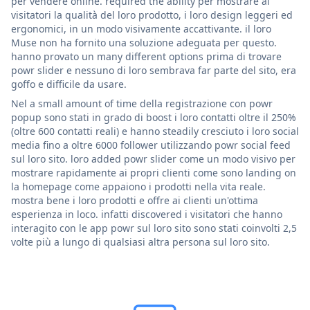
per vendere online. required the ability per mostrare ai
visitatori la qualità del loro prodotto, i loro design leggeri ed
ergonomici, in un modo visivamente accattivante. il loro
Muse non ha fornito una soluzione adeguata per questo.
hanno provato un many different options prima di trovare
powr slider e nessuno di loro sembrava far parte del sito, era
goffo e difficile da usare.
Nel a small amount of time della registrazione con powr
popup sono stati in grado di boost i loro contatti oltre il 250%
(oltre 600 contatti reali) e hanno steadily cresciuto i loro social
media fino a oltre 6000 follower utilizzando powr social feed
sul loro sito. loro added powr slider come un modo visivo per
mostrare rapidamente ai propri clienti come sono landing on
la homepage come appaiono i prodotti nella vita reale.
mostra bene i loro prodotti e offre ai clienti un'ottima
esperienza in loco. infatti discovered i visitatori che hanno
interagito con le app powr sul loro sito sono stati coinvolti 2,5
volte più a lungo di qualsiasi altra persona sul loro sito.