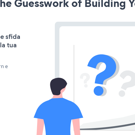
he Guesswork of Building Y
e sfida
la tua
rn e