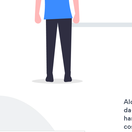
Al
da
ha
co