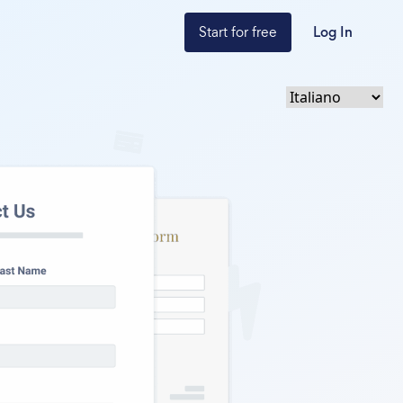
Start for free
Log In