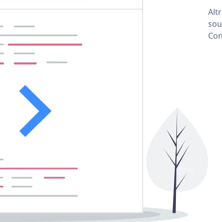
Alt
sou
Con