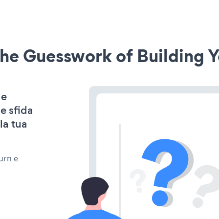
he Guesswork of Building Y
 e
e sfida
la tua
urn e