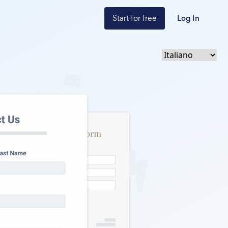
Start for free
Log In