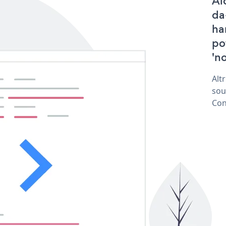
Al
da
ha
po
'no
Alt
sou
Con