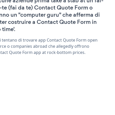
cune aziende prima take a stab at un fai-
-te (fai da te) Contact Quote Form o
nno un "computer guru" che afferma di
ter costruire a Contact Quote Form in
 time'.
ri tentano di trovare app Contact Quote Form open
rce o companies abroad che allegedly offrono
tact Quote Form app at rock-bottom prices.