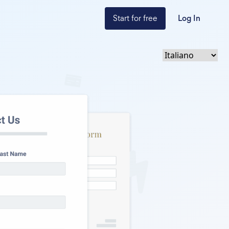
Start for free
Log In