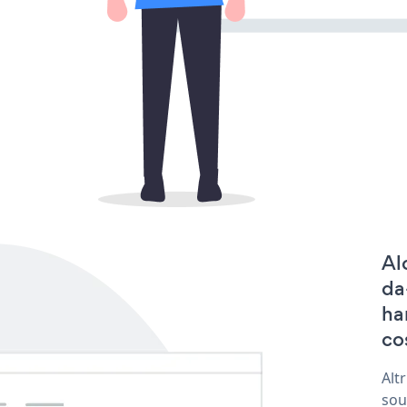
Al
da
ha
co
Alt
sou