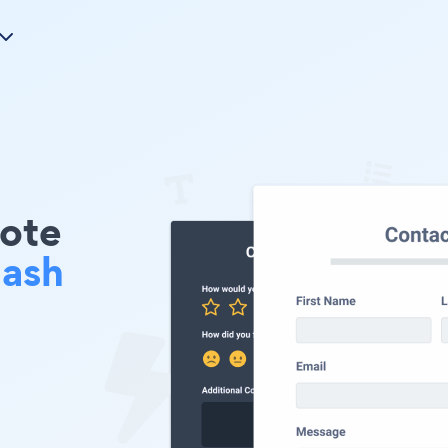
uote
lash