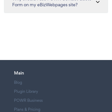
Form on my eBizWebpages site?
Main
Blog
Plugin Library
POWR Business
Plans & Pricing