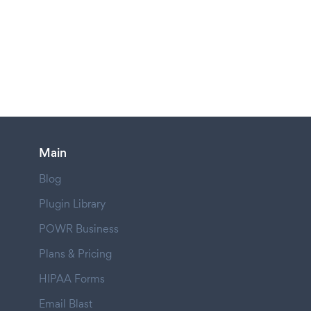
Main
Blog
Plugin Library
POWR Business
Plans & Pricing
HIPAA Forms
Email Blast