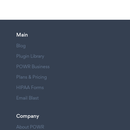
Main
Blog
Plugin Library
POWR Business
Plans & Pricing
HIPAA Forms
Email Blast
Company
About POWR