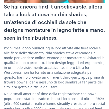
Se hai ancora find it unbelievable, allora
take a look at cosa ha rbia shades,
un'azienda di occhiali da sole che
designs montature in legno fatte a mano,
seen in their business.
Pochi mesi dopo publicizing la loro attività alle fiere locali e
alle fiere dell'artigianato, rbia shades stava cercando un
modo per vendere online. wanted per mostrare ai visitatori la
qualità del loro prodotto, i loro design leggeri ed ergonomici,
in un modo visivamente accattivante. il loro Ultra for
Wordpress non ha fornito una soluzione adeguata per
questo. hanno provato un different third-party apps prima di
trovare powr slider e nessuno di loro sembrava far parte del
sito, era goffo e difficile da usare.
Nel a small amount of time della registrazione con powr
popup sono stati in grado di boost i loro contatti oltre il 250%
(oltre 600 contatti reali) e hanno steadily cresciuto i loro social
media fino a oltre 6000 follower utilizzando powr social feed