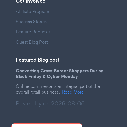
Get Involved
Affiliate Program
Success Stories
Feature Requests
Guest Blog Post
Featured Blog post
Converting Cross-Border Shoppers During
Black Friday & Cyber Monday
Online commerce is an integral part of the
overall retail business.
Read More
Posted by on
2026-08-06