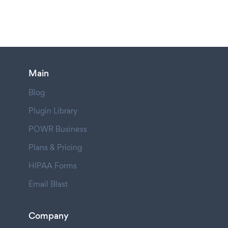
Main
Blog
Plugin Library
POWR Business
Plans & Pricing
HIPAA Forms
Email Blast
Company