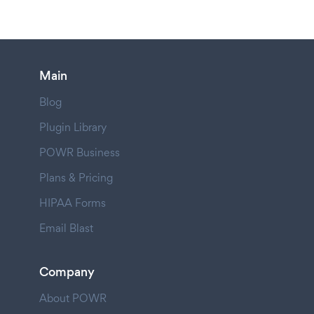
Main
Blog
Plugin Library
POWR Business
Plans & Pricing
HIPAA Forms
Email Blast
Company
About POWR