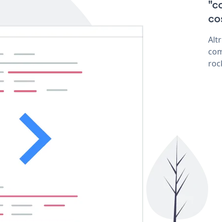
"c
co
Alt
com
roc