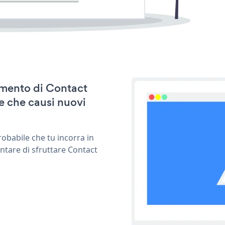
namento di Contact
e che causi nuovi
obabile che tu incorra in
ntare di sfruttare Contact