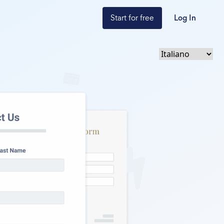
Start for free
Log In