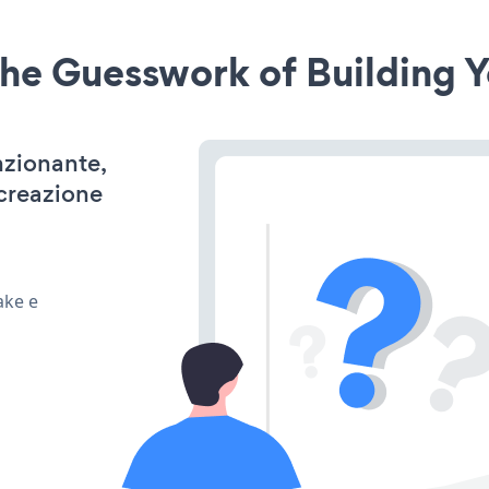
he Guesswork of Building Y
nzionante,
 creazione
ake e