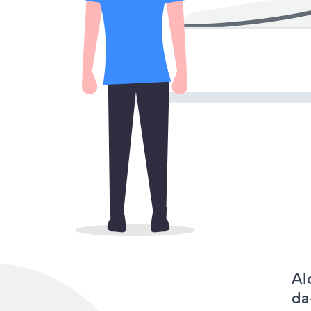
Al
da