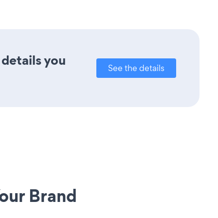
 details you
See the details
our Brand