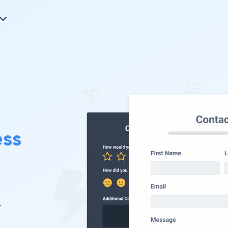
ess
-