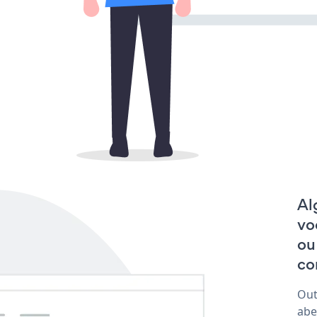
Al
vo
ou
co
Out
abe