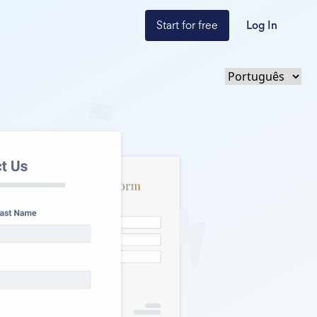
Start for free
Log In