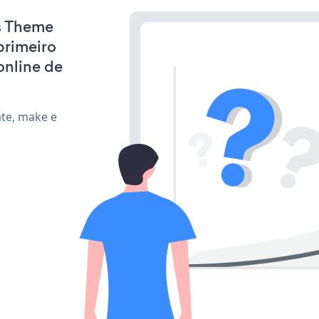
s Theme
primeiro
online de
ate, make e