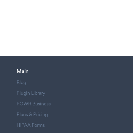
Main
Blog
Plugin Library
POWR Business
Plans & Pricing
HIPAA Forms