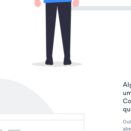
Al
um
Co
qu
Out
abe