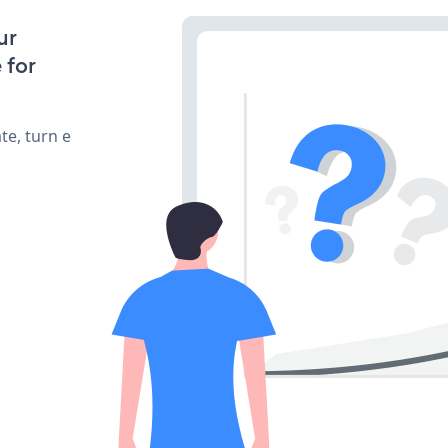
ur
 for
te, turn e