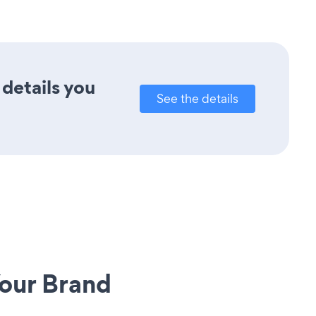
 details you
See the details
our Brand