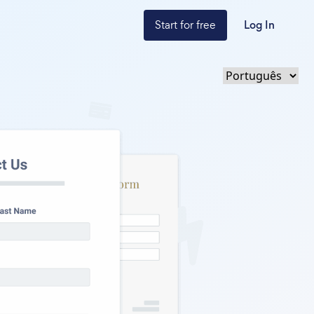
Start for free
Log In