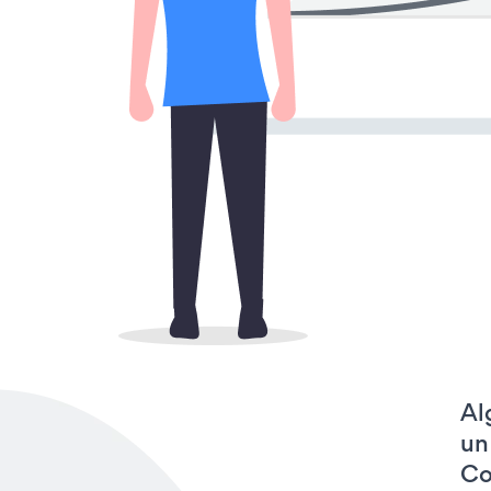
Al
un
Co