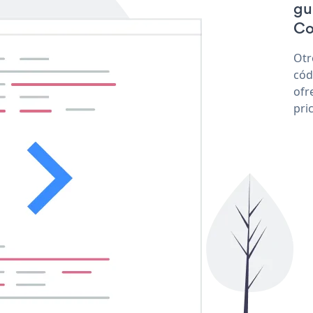
gu
Co
Otr
cód
ofr
pri