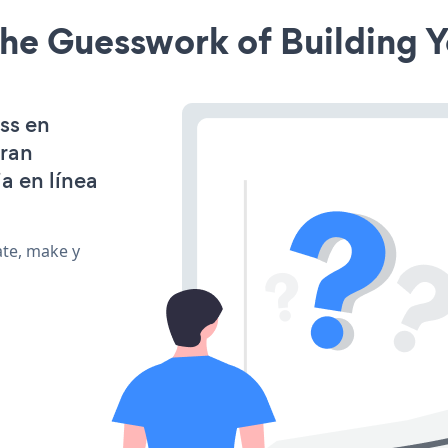
he Guesswork of Building Y
ss en
gran
a en línea
ate, make y