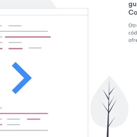
gu
Co
Otr
cód
ofr