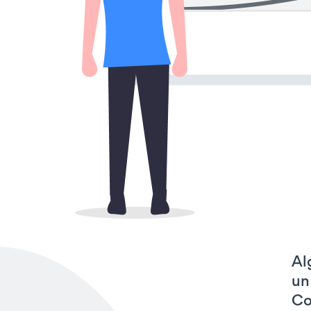
Al
un
Co