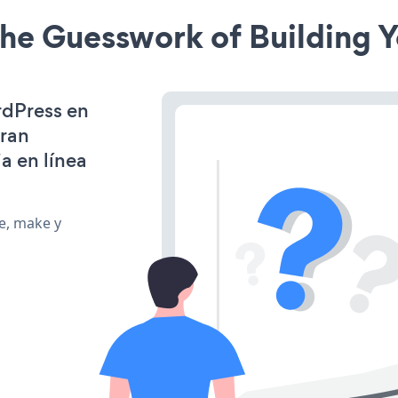
he Guesswork of Building Y
rdPress en
gran
a en línea
te, make y