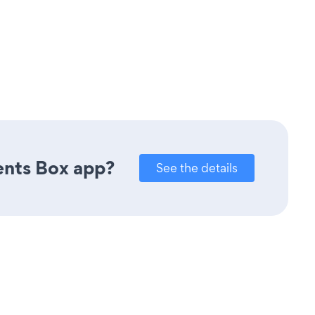
ents Box app?
See the details