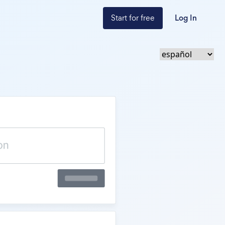
Start for free
Log In