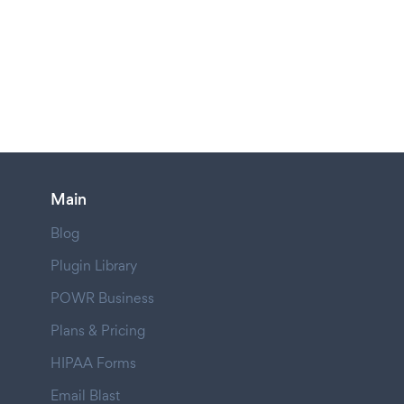
Main
Blog
Plugin Library
POWR Business
Plans & Pricing
HIPAA Forms
Email Blast