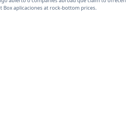
igo abierto o companies abroad que claim to ofrecen
t Box aplicaciones at rock-bottom prices.