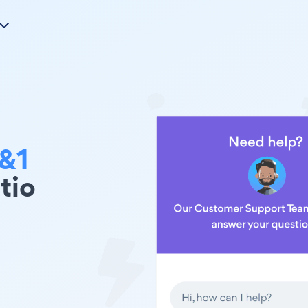
&1
tio