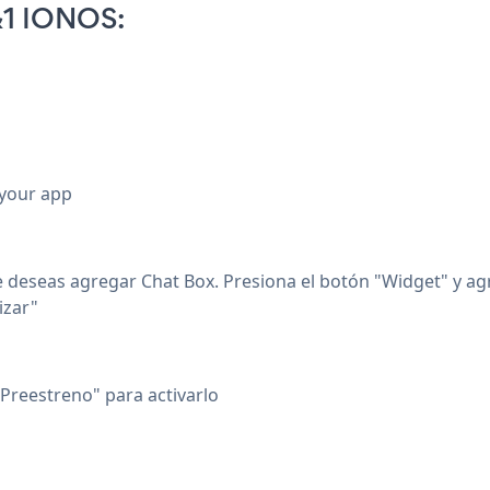
&1 IONOS:
 your app
e deseas agregar Chat Box. Presiona el botón "Widget" y 
izar"
"Preestreno" para activarlo