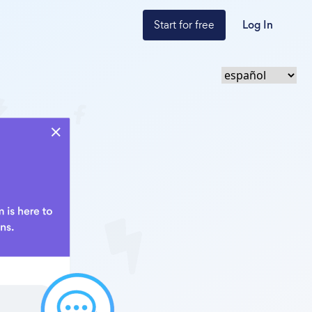
Start for free
Log In