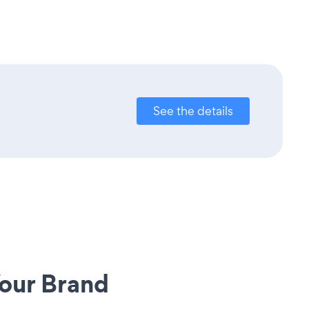
See the details
our Brand