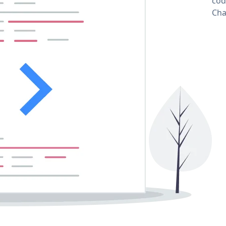
cód
Cha