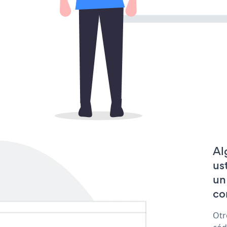
Al
us
un
co
Otr