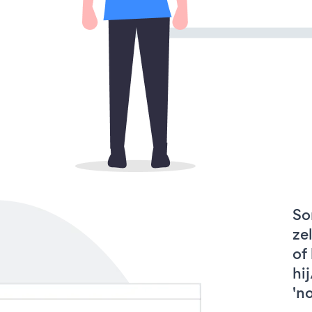
So
ze
of
hi
'n