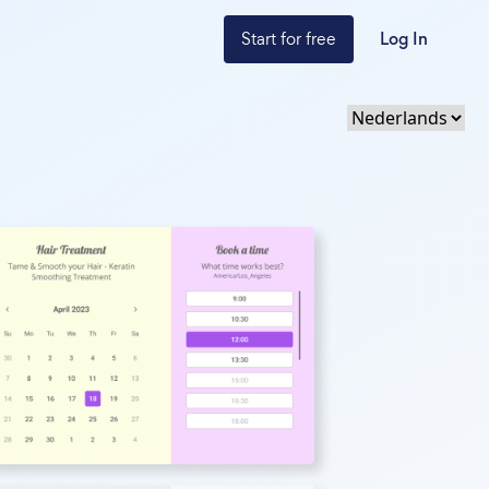
Start for free
Log In