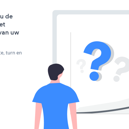
 u de
et
van uw
e, turn en