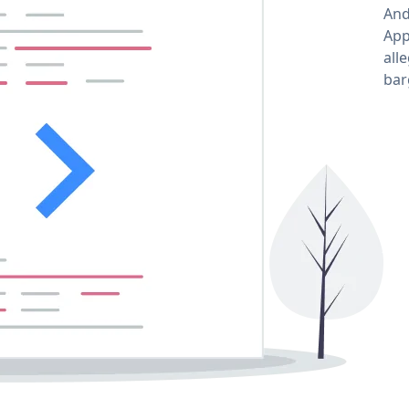
And
App
all
bar