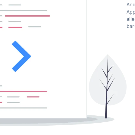
And
App
all
bar