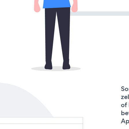
So
ze
of
be
Ap