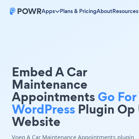
Apps
Plans & Pricing
About
Resources
Embed A Car
Maintenance
Appointments
Go For
WordPress
Plugin Op
Website
Voeg A Car Maintenance Appointments plugin