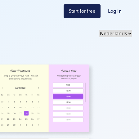
Start for free
Log In