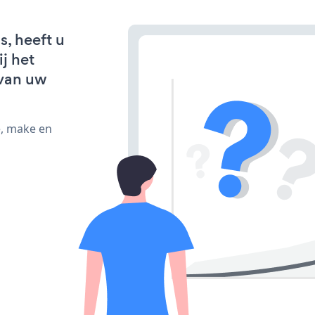
s, heeft u
j het
van uw
e, make en