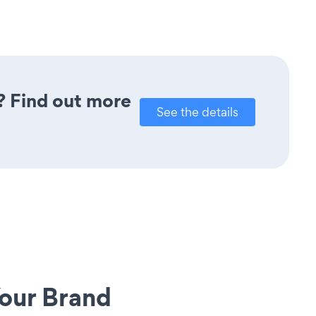
? Find out more
See the details
our Brand