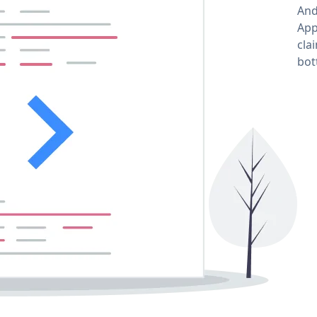
And
App
cla
bot