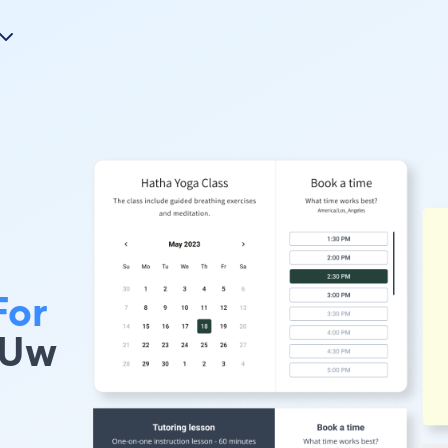
For
 Uw