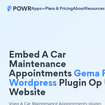
Apps
Plans & Pricing
About
Resources
Embed A Car
Maintenance
Appointments
Gema 
Wordpress
Plugin Op
Website
Voeg A Car Maintenance Appointments plugin