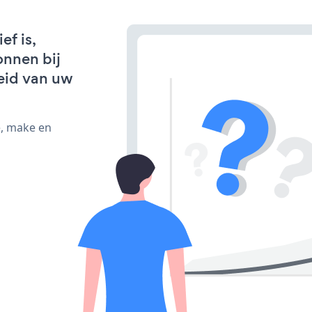
f is,
onnen bij
eid van uw
e, make en