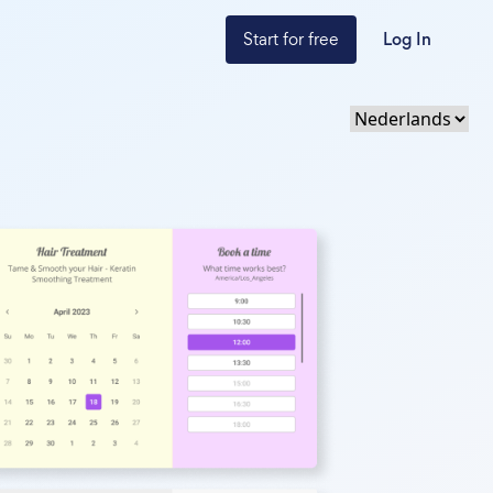
Start for free
Log In