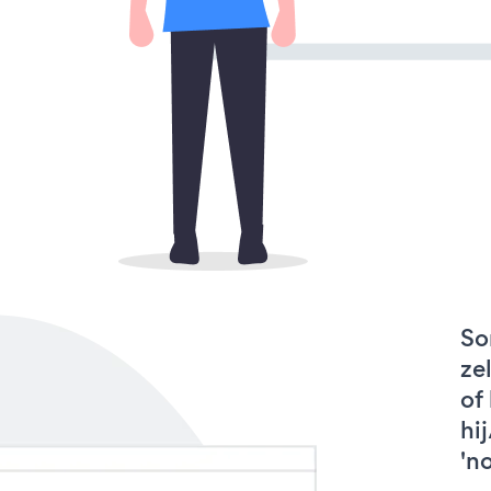
So
ze
of
hi
'n