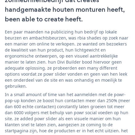
handgemaakte houten monturen heeft,
been able to create heeft.
Een paar maanden na publicizing hun bedrijf op lokale
beurzen en ambachtsbeurzen, was rbia shades op zoek naar
een manier om online te verkopen. ze wanted om bezoekers
de kwaliteit van hun product, hun lichtgewicht en
ergonomische ontwerpen, op een visueel aantrekkelijke
manier te laten zien. hun Divi Builder bood hiervoor geen
adequate oplossing. ze probeerden een many different
options voordat ze powr slider vonden en geen van hen leek
een onderdeel van de site en was onhandig en moeilijk te
gebruiken.
In a small amount of time van het aanmelden met de powr-
pop-up konden ze boost hun contacten meer dan 250% (meer
dan 600 echte contacten) constantly laten groeien tot meer
dan 6000 volgers met behulp van powr social voeden op hun
site. ze added powr slider als een visuele manier om hun
klanten snel te laten zien, aangezien ze coming to de
startpagina zijn, hoe de producten er in het echt uitzien. het