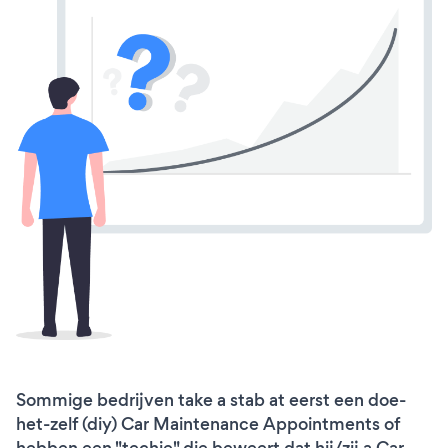
Sommige bedrijven take a stab at eerst een doe-
het-zelf (diy) Car Maintenance Appointments of
hebben een "techie" die beweert dat hij/zij a Car