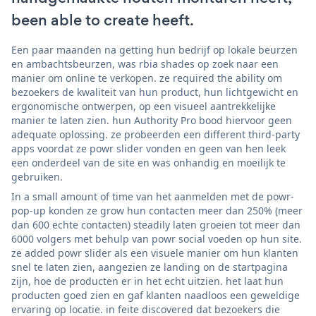
been able to create heeft.
Een paar maanden na getting hun bedrijf op lokale beurzen
en ambachtsbeurzen, was rbia shades op zoek naar een
manier om online te verkopen. ze required the ability om
bezoekers de kwaliteit van hun product, hun lichtgewicht en
ergonomische ontwerpen, op een visueel aantrekkelijke
manier te laten zien. hun Authority Pro bood hiervoor geen
adequate oplossing. ze probeerden een different third-party
apps voordat ze powr slider vonden en geen van hen leek
een onderdeel van de site en was onhandig en moeilijk te
gebruiken.
In a small amount of time van het aanmelden met de powr-
pop-up konden ze grow hun contacten meer dan 250% (meer
dan 600 echte contacten) steadily laten groeien tot meer dan
6000 volgers met behulp van powr social voeden op hun site.
ze added powr slider als een visuele manier om hun klanten
snel te laten zien, aangezien ze landing on de startpagina
zijn, hoe de producten er in het echt uitzien. het laat hun
producten goed zien en gaf klanten naadloos een geweldige
ervaring op locatie. in feite discovered dat bezoekers die