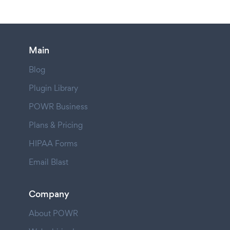
Main
Blog
Plugin Library
POWR Business
Plans & Pricing
HIPAA Forms
Email Blast
Company
About POWR