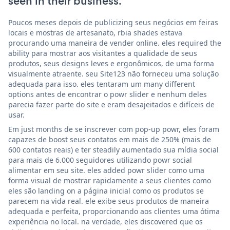
seen in their business.
Poucos meses depois de publicizing seus negócios em feiras
locais e mostras de artesanato, rbia shades estava
procurando uma maneira de vender online. eles required the
ability para mostrar aos visitantes a qualidade de seus
produtos, seus designs leves e ergonômicos, de uma forma
visualmente atraente. seu Site123 não forneceu uma solução
adequada para isso. eles tentaram um many different
options antes de encontrar o powr slider e nenhum deles
parecia fazer parte do site e eram desajeitados e difíceis de
usar.
Em just months de se inscrever com pop-up powr, eles foram
capazes de boost seus contatos em mais de 250% (mais de
600 contatos reais) e ter steadily aumentado sua mídia social
para mais de 6.000 seguidores utilizando powr social
alimentar em seu site. eles added powr slider como uma
forma visual de mostrar rapidamente a seus clientes como
eles são landing on a página inicial como os produtos se
parecem na vida real. ele exibe seus produtos de maneira
adequada e perfeita, proporcionando aos clientes uma ótima
experiência no local. na verdade, eles discovered que os