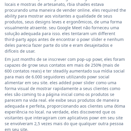
locais e mostras de artesanato, rbia shades estava
procurando uma maneira de vender online. eles required the
ability para mostrar aos visitantes a qualidade de seus
produtos, seus designs leves e ergonômicos, de uma forma
visualmente atraente. seu Google Meet não forneceu uma
solução adequada para isso. eles tentaram um different
third-party apps antes de encontrar o powr slider e nenhum
deles parecia fazer parte do site e eram desajeitados e
difíceis de usar.
Em just months de se inscrever com pop-up powr, eles foram
capazes de grow seus contatos em mais de 250% (mais de
600 contatos reais) e ter steadily aumentado sua mídia social
para mais de 6.000 seguidores utilizando powr social
alimentar em seu site. eles added powr slider como uma
forma visual de mostrar rapidamente a seus clientes como
eles são coming to a página inicial como os produtos se
parecem na vida real. ele exibe seus produtos de maneira
adequada e perfeita, proporcionando aos clientes uma ótima
experiência no local. na verdade, eles discovered que os
visitantes que interagiram com aplicativos powr em seu site
se envolveram 2,5 vezes mais do que qualquer outra pessoa
em seu site.